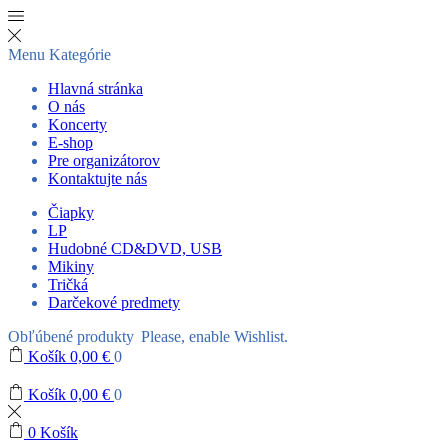
Menu
Kategórie
Hlavná stránka
O nás
Koncerty
E-shop
Pre organizátorov
Kontaktujte nás
Čiapky
LP
Hudobné CD&DVD, USB
Mikiny
Tričká
Darčekové predmety
Obľúbené produkty
Please, enable Wishlist.
Košík
0,00
€
0
Košík
0,00
€
0
0
Košík