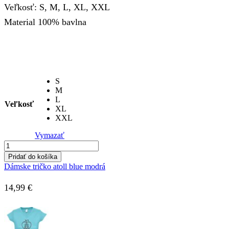
Veľkosť: S, M, L, XL, XXL
Material 100% bavlna
S
M
L
Veľkosť
XL
XXL
Vymazať
množstvo
Pánske
Pridať do košíka
tričko
Dámske tričko atoll blue modrá
biele
14,99
€