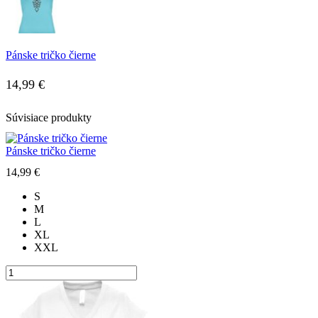
Pánske tričko čierne
14,99
€
Súvisiace produkty
Pánske tričko čierne
14,99
€
S
M
L
XL
XXL
množstvo
Pánske
Tento
tričko
produkt
čierne
má