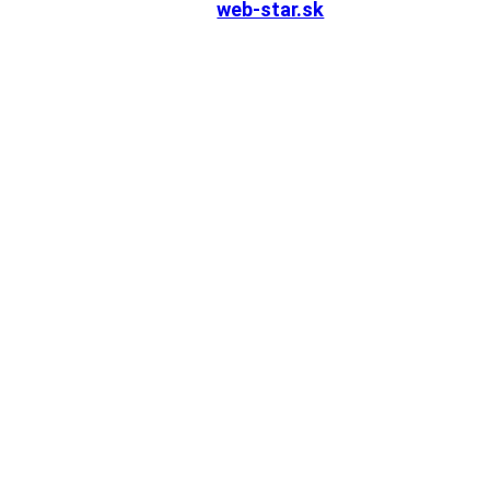
Stránku vytvoril
web-star.sk
|
Administrácia