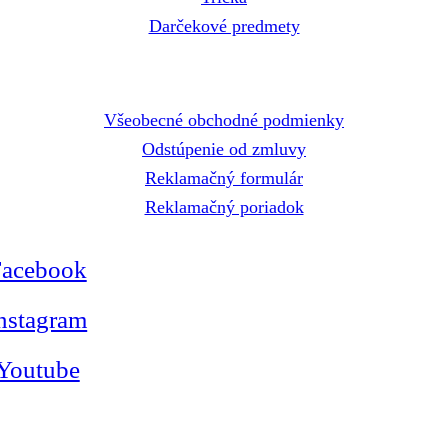
Darčekové predmety
Dokumenty
Všeobecné obchodné podmienky
Odstúpenie od zmluvy
Reklamačný formulár
Reklamačný poriadok
Facebook
nstagram
Youtube
© 2025
Všetky práva vyhradené.