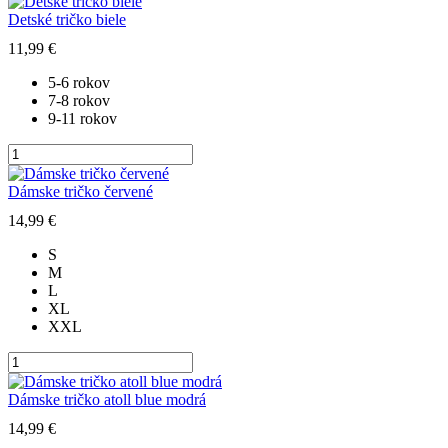
Tento
tričko
produkt
Detské tričko biele
biele
má
11,99
€
viacero
variantov.
5-6 rokov
Možnosti
7-8 rokov
si
9-11 rokov
môžete
vybrať
množstvo
na
Detské
Tento
stránke
tričko
produkt
Dámske tričko červené
produktu.
biele
má
14,99
€
viacero
variantov.
S
Možnosti
M
si
L
môžete
XL
vybrať
XXL
na
stránke
množstvo
produktu.
Dámske
Tento
tričko
produkt
Dámske tričko atoll blue modrá
červené
má
14,99
€
viacero