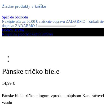
Žiadne produkty v košíku
Späť do obchodu
Nakúpte ešte za
50,00
€
a získate dopravu ZADARMO !
Získali ste
dopravu ZADARMO !
Domov
Tričká
Naspät na predchádzajúcu stránku
Pánske tričko biele
14,99
€
Pánske biele tričko s logom vpredu a nápisom Kandráčovci
vzadu