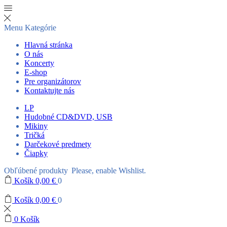
Menu
Kategórie
Hlavná stránka
O nás
Koncerty
E-shop
Pre organizátorov
Kontaktujte nás
LP
Hudobné CD&DVD, USB
Mikiny
Tričká
Darčekové predmety
Čiapky
Obľúbené produkty
Please, enable Wishlist.
Košík
0,00
€
0
Košík
0,00
€
0
0
Košík