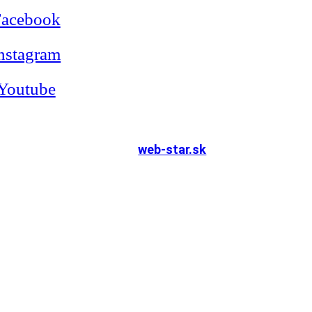
Facebook
nstagram
Youtube
© 2025
Všetky práva vyhradené.
Stránku vytvoril
web-star.sk
|
Administrácia