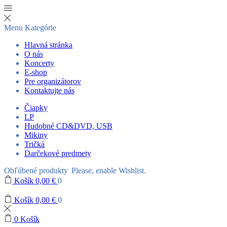
Menu
Kategórie
Hlavná stránka
O nás
Koncerty
E-shop
Pre organizátorov
Kontaktujte nás
Čiapky
LP
Hudobné CD&DVD, USB
Mikiny
Tričká
Darčekové predmety
Obľúbené produkty
Please, enable Wishlist.
Košík
0,00
€
0
Košík
0,00
€
0
0
Košík