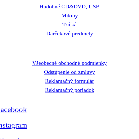
Hudobné CD&DVD, USB
Mikiny
Tričká
Darčekové predmety
Dokumenty
Všeobecné obchodné podmienky
Odstúpenie od zmluvy
Reklamačný formulár
Reklamačný poriadok
Facebook
nstagram