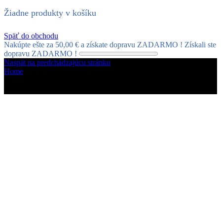
Žiadne produkty v košíku
Späť do obchodu
Nakúpte ešte za
50,00
€
a získate dopravu ZADARMO !
Získali ste
dopravu ZADARMO !
Naspät na predchádzajúcu stránku
Home
Categories